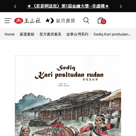
★《若是咧送批》第1屆金繪大獎─非虛構★
0
Home
嚴選書籍
星月書房書系
故事台灣系列
Sediq Kari pnsltudan
rudan 賽德克故事