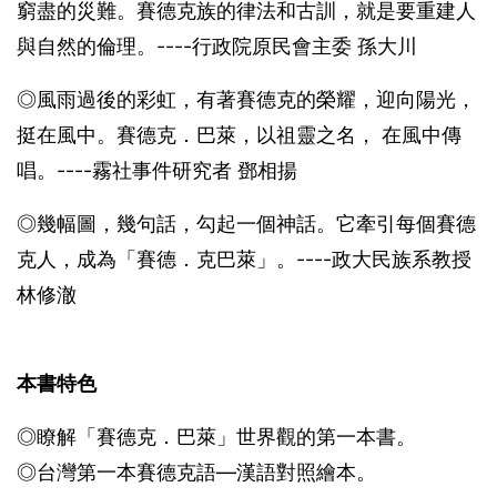
窮盡的災難。賽德克族的律法和古訓，就是要重建人
與自然的倫理。----行政院原民會主委 孫大川
◎風雨過後的彩虹，有著賽德克的榮耀，迎向陽光，
挺在風中。賽德克．巴萊，以祖靈之名， 在風中傳
唱。----霧社事件研究者 鄧相揚
◎幾幅圖，幾句話，勾起一個神話。它牽引每個賽德
克人，成為「賽德．克巴萊」。----政大民族系教授
林修澈
本書特色
◎瞭解「賽德克．巴萊」世界觀的第一本書。
◎台灣第一本賽德克語—漢語對照繪本。