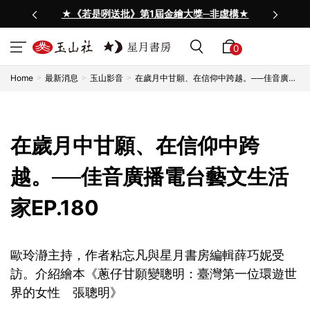
★《若是咧送批》第1屆金繪大獎─非虛構★
0
Home
最新消息
玉山影音
在歲月中甘願、在信仰中跨越。──佳音廣播
電台藝文生活家EP.180
在歲月中甘願、在信仰中跨
越。──佳音廣播電台藝文生活
家EP.180
歐玲瀞主持，作者粘忘凡與星月書房編輯薛巧妮受
訪。介紹繪本《蔥仔甘願變聰明：臺灣第一位環遊世
界的女性 張聰明》