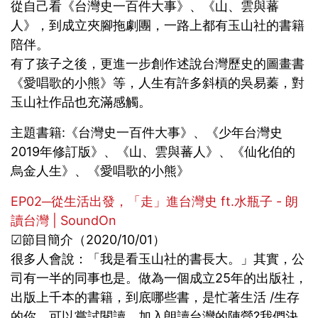
從自己看《台灣史一百件大事》、《山、雲與蕃
人》，到成立夾腳拖劇團，一路上都有玉山社的書籍
陪伴。
有了孩子之後，更進一步創作述說台灣歷史的圖畫書
《愛唱歌的小熊》等，人生有許多斜槓的吳易蓁，對
玉山社作品也充滿感觸。
主題書籍:《台灣史一百件大事》、《少年台灣史
2019年修訂版》、《山、雲與蕃人》、《仙化伯的
烏金人生》、《愛唱歌的小熊》
EP02─從生活出發，「走」進台灣史 ft.水瓶子 - 朗
讀台灣 | SoundOn
☑節目簡介（2020/10/01）
很多人會說：「我是看玉山社的書長大。」其實，公
司有一半的同事也是。做為一個成立25年的出版社，
出版上千本的書籍，到底哪些書，是忙著生活 /生存
的你，可以嘗試閱讀，加入朗讀台灣的陣營?我們決