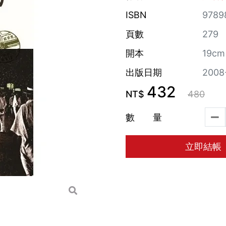
ISBN
9789
頁數
279
開本
19cm
出版日期
2008
432
NT$
480
數 量
立即結帳