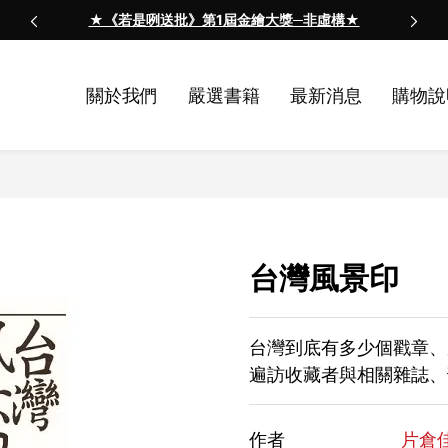
★《若是咧送批》第1屆金繪大獎─非虛構★
關於我們
嚴選書籍
最新消息
購物說
台灣風景印
台灣到底有多少個戳章、
遍訪收藏者與相關雜誌、
作者
片倉