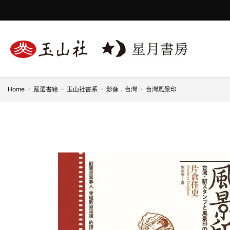
★2026波隆那兒童書展臺灣館年度書區入選★
Home
嚴選書籍
玉山社書系
影像．台灣
台灣風景印