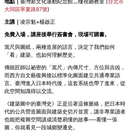
地點｜
臺灣新文化運動紀念館二樓視聽教室 (
台北市
大同區寧夏路87號
)
主講｜
凌宗魁×楊啟正
免費入場，講座後舉行簽書會，現場可購書。
篙尺與圖紙，兩種造屋的語言，決定了我們如何
「看」建築、也如何理解歷史。
傳統匠師以祕密的「篙尺」內傳尺寸、方位與吉凶，
而西方自文藝復興後以標準化圖面建立共通專業語
言。臺灣進入日本時代後，這套系統也帶了進來，從
此空間知識得以交流。
《建築圖中的臺灣史》正是沿著這條脈絡，把日本時
代的公共營造圖面與建築史切片並置，讓非專業讀者
也能把複雜空間讀成清楚易懂的故事──看懂一張
圖，你就看見一段城鄉變遷史。