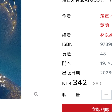
作者
策畫
蕙蘭
繪者
林以
ISBN
9789
頁數
48
開本
19.1×
出版日期
2026
342
NT$
380
數 量
立即結帳