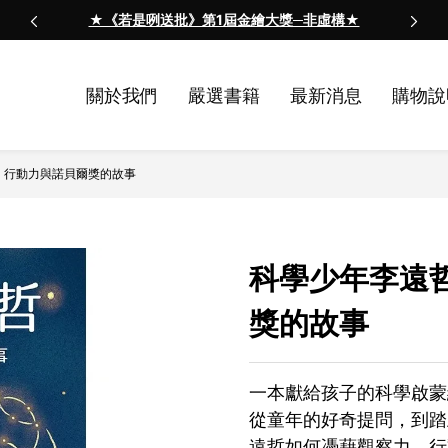
★《若是咧送批》第1屆金繪大獎─非虛構★
關於我們
嚴選書籍
最新消息
購物說
、行動力與諾貝爾獎的故事
科學少年李遠
獎的故事
一本獻給孩子的科學啟蒙
從童年的好奇提問，到踏
遠哲如何憑藉觀察力、行