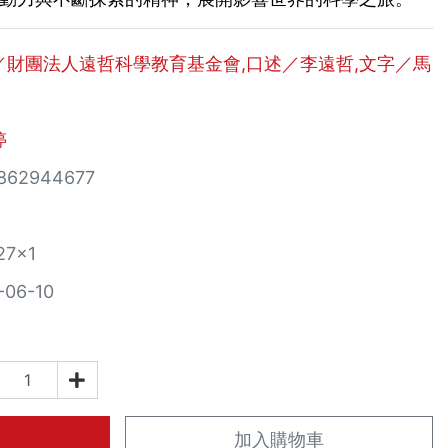
／財團法人遠哲科學教育基金會,口述／李遠哲,文字／馬
婷
862944677
27×1
-06-10
加入購物車