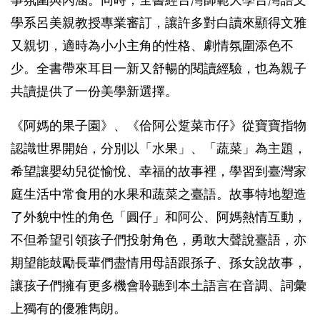
學系呂美親教授專業審訂，讓許多對白讀來顯得文雅
又親切，適時為小小主角的性格、劇情氛圍添色不
少。全書帶來耳目一新又舒暢的閱讀經驗，也為親子
共讀提供了一份美學新選擇。
《阿媽的果子園》、《佮阿公踅菜市仔》從寶寶指物
認識世界開始，分別以「水果」、「蔬菜」為主題，
希望讓嬰幼兒從愉悅、幸福的故事裡，學習到臺灣家
庭生活中常食用的水果和蔬菜之臺語。故事特地塑造
了外貌中性的角色「圓仔」和阿公、阿媽熱情互動，
不但希望引領孩子們投射角色，勇敢大聲說臺語，亦
期望能鼓勵長輩們盡情用母語跟孫子、孫女說故事，
讓孩子們擁有更多機會聆聽到本土語言在音調、詞彙
上獨有的優雅雋朗。