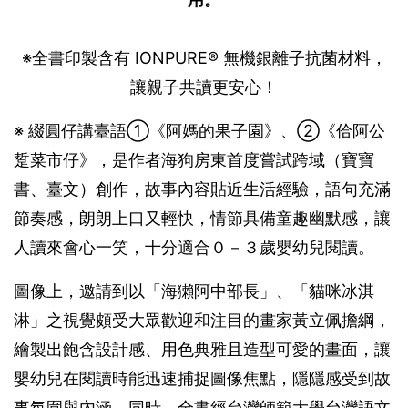
※全書印製含有 IONPURE® 無機銀離子抗菌材料，
讓親子共讀更安心！
※ 綴圓仔講臺語①《阿媽的果子園》、②《佮阿公
踅菜市仔》，是作者海狗房東首度嘗試跨域（寶寶
書、臺文）創作，故事內容貼近生活經驗，語句充滿
節奏感，朗朗上口又輕快，情節具備童趣幽默感，讓
人讀來會心一笑，十分適合０－３歲嬰幼兒閱讀。
圖像上，邀請到以「海獺阿中部長」、「貓咪冰淇
淋」之視覺頗受大眾歡迎和注目的畫家黃立佩擔綱，
繪製出飽含設計感、用色典雅且造型可愛的畫面，讓
嬰幼兒在閱讀時能迅速捕捉圖像焦點，隱隱感受到故
事氛圍與內涵。同時，全書經台灣師範大學台灣語文