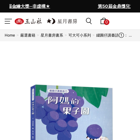
構★
第50屆金鼎獎兒童及少年圖書類
0
Home
嚴選書籍
星月書房書系
可大可小系列
綴圓仔講臺語①： 阿
媽的果子園