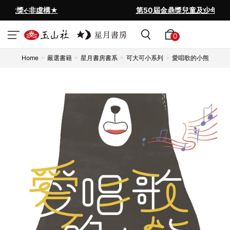
構★
第50屆金鼎獎兒童及少年圖書類
0
Home
嚴選書籍
星月書房書系
可大可小系列
愛唱歌的小熊