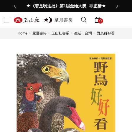
★《若是咧送批》第1屆金繪大獎─非虛構★
0
Home
嚴選書籍
玉山社書系
生活．台灣
野鳥好好看