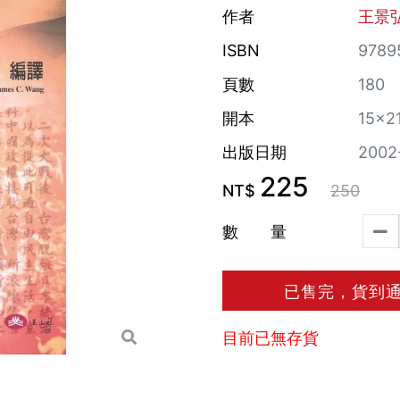
作者
王景
ISBN
9789
頁數
180
開本
15×2
出版日期
2002
225
NT$
250
數 量
已售完，貨到
目前已無存貨