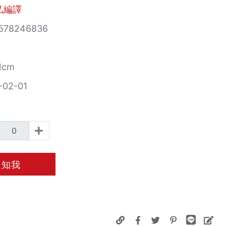
弘編譯
578246836
1cm
-02-01
通知我