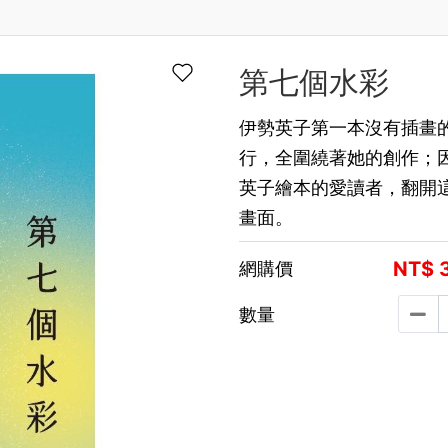
第七個水彩
伊勢英子第一本沒有插畫
行，全圍繞著她的創作；
英子繪本的愛讀者，翻開
畫面。
NT$
網購價
數量