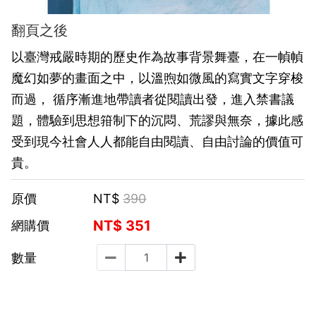
翻頁之後
以臺灣戒嚴時期的歷史作為故事背景舞臺，在一幀幀
魔幻如夢的畫面之中，以溫煦如微風的寫實文字穿梭
而過， 循序漸進地帶讀者從閱讀出發，進入禁書議
題，體驗到思想箝制下的沉悶、荒謬與無奈，據此感
受到現今社會人人都能自由閱讀、自由討論的價值可
貴。
原價
NT$
390
NT$
351
網購價
數量