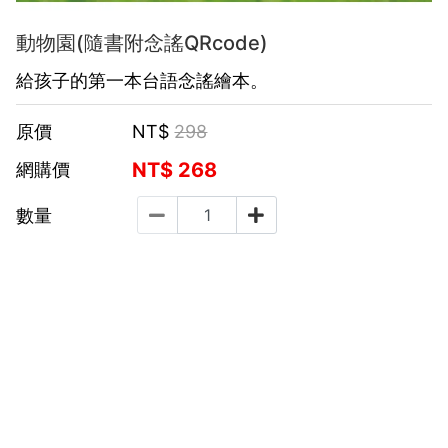
動物園(隨書附念謠QRcode)
給孩子的第一本台語念謠繪本。
原價
NT$
298
NT$
268
網購價
數量